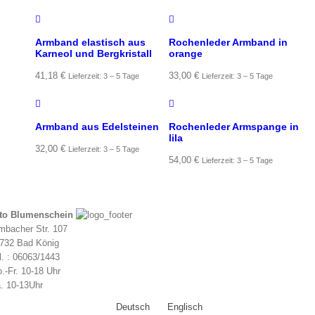
Armband elastisch aus
Rochenleder Armband in
Karneol und Bergkristall
orange
41,18
€
33,00
€
Lieferzeit: 3 – 5 Tage
Lieferzeit: 3 – 5 Tage
Armband aus Edelsteinen
Rochenleder Armspange in
lila
32,00
€
Lieferzeit: 3 – 5 Tage
54,00
€
Lieferzeit: 3 – 5 Tage
to Blumenschein
mbacher Str. 107
732 Bad König
l. : 06063/1443
.-Fr. 10-18 Uhr
. 10-13Uhr
Deutsch
Englisch