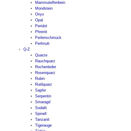
Mammutelfenbein
Mondstein
Onyx
Opal
Peridot
Phrenit
Perlenschmuck
Perlmutt
Q-Z
Quarze
Rauchquarz
Rochenleder
Rosenquarz
Rubin
Rutilquarz
Saphir
Serpentin
Smaragd
Sodalit
Spinell
Tanzanit
Tigerauge