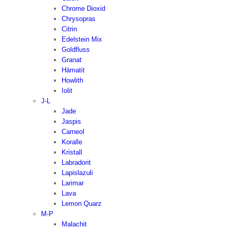
Chrome Dioxid
Chrysopras
Citrin
Edelstein Mix
Goldfluss
Granat
Hämatit
Howlith
Iolit
J-L
Jade
Jaspis
Carneol
Koralle
Kristall
Labradorit
Lapislazuli
Larimar
Lava
Lemon Quarz
M-P
Malachit