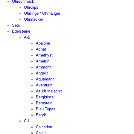
Ohrschmuck
Ohrclips
Ohrringe / Ohrhänger
Ohrstecker
Sets
Edelsteine
A-B
Abalone
Achat
Amethyst
Ametrin
Ammonit
Angelit
Aquamarin
Aventurin
Azurit Malachit
Bergkristall
Bernstein
Blau Topas
Beryll
C-I
Calcedon
Calcit