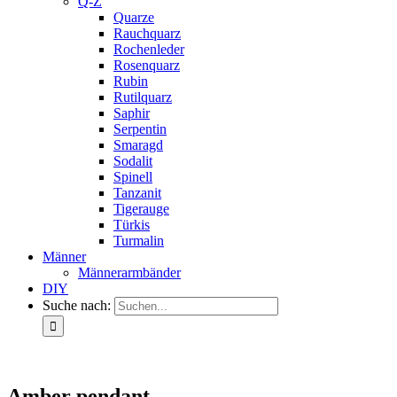
Q-Z
Quarze
Rauchquarz
Rochenleder
Rosenquarz
Rubin
Rutilquarz
Saphir
Serpentin
Smaragd
Sodalit
Spinell
Tanzanit
Tigerauge
Türkis
Turmalin
Männer
Männerarmbänder
DIY
Suche nach:
Amber pendant