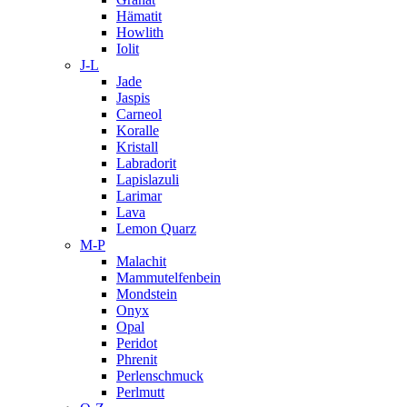
Hämatit
Howlith
Iolit
J-L
Jade
Jaspis
Carneol
Koralle
Kristall
Labradorit
Lapislazuli
Larimar
Lava
Lemon Quarz
M-P
Malachit
Mammutelfenbein
Mondstein
Onyx
Opal
Peridot
Phrenit
Perlenschmuck
Perlmutt