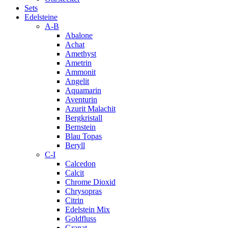
Sets
Edelsteine
A-B
Abalone
Achat
Amethyst
Ametrin
Ammonit
Angelit
Aquamarin
Aventurin
Azurit Malachit
Bergkristall
Bernstein
Blau Topas
Beryll
C-I
Calcedon
Calcit
Chrome Dioxid
Chrysopras
Citrin
Edelstein Mix
Goldfluss
Granat