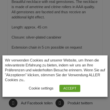
Beautiful necklace with real gemstones. The necklace
is made of ametrine and citrine rollers in AAA quality.
All gemstones are faceted and thus receive an
additional light effect.
Length: approx. 45 cm
Closure: silver-plated carabiner
Extension chain in 5 cm possible on request
Diameter: 10mm
Wir verwenden Cookies auf unserer Website, um Ihnen die
relevanteste Erfahrung zu bieten, indem wir uns an Ihre
Quality: AAA
Präferenzen und wiederholten Besuche erinnern. Wenn Sie auf
"Akzeptieren" klicken, stimmen Sie der Verwendung ALLER
Cookies zu..
Cookie settings
ACCEPT
Auf Facebook teilen
Produkt twittern