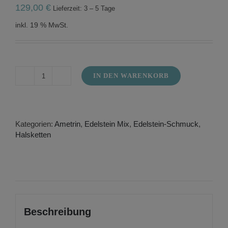
129,00
€
Lieferzeit: 3 – 5 Tage
inkl. 19 % MwSt.
IN DEN WARENKORB
Ametrine
and
citrine
necklace
with
Kategorien:
Ametrin
,
Edelstein Mix
,
Edelstein-Schmuck
,
facet
Halsketten
cut
in
AAA
quality
without
inclusions
(copy)
Beschreibung
Menge