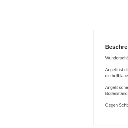
Beschre
Wunderschön
Angelit ist 
die hellblau
Angelit sche
Bodenständi
Gegen Schizo