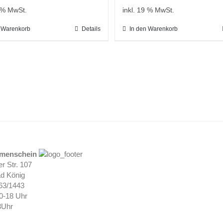
9 % MwSt.
inkl. 19 % MwSt.
n Warenkorb
Details
In den Warenkorb
umenschein
r Str. 107
d König
063/1443
10-18 Uhr
3Uhr