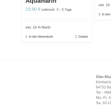
Aquamarin
inkl. 1
23,00
€
Lieferzeit: 3 – 5 Tage
In de
inkl. 19 % MwSt.
In den Warenkorb
Details
Otto Bl
Kimbache
64732 Ba
Tel. : 06
Mo.-Fr. 
Sa. 10-1