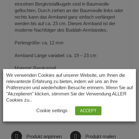
einzelnen Bergkristallkugeln sind in Baumwolle
geflochten. Durch ziehen an der Baumwolle links oder
rechts kann das Armband ganz einfach verlängert
werden bis auf ca. 23 cm. Dieses Armband ist der
moderne Nachfolger des Buddah-Armbandes.
Perlengröße: ca. 12 mm
Armband Länge variabel: ca. 19 – 23 cm
Material: Bergkristall
Wir verwenden Cookies auf unserer Website, um Ihnen die
relevanteste Erfahrung zu bieten, indem wir uns an Ihre
Präferenzen und wiederholten Besuche erinnern. Wenn Sie auf
"Akzeptieren" klicken, stimmen Sie der Verwendung ALLER
Cookies zu..
Cookie settings
ACCEPT
Auf Facebook teilen
Produkt twittern
Produkt anpinnen
Produkt mailen