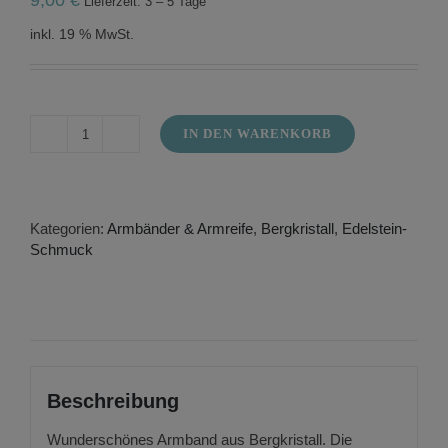
Lieferzeit: 3 – 5 Tage
inkl. 19 % MwSt.
IN DEN WARENKORB
Armband
aus
Bergkristall
-
Buddah
Kategorien:
Armbänder & Armreife
,
Bergkristall
,
Edelstein-
Armband
Schmuck
Menge
Beschreibung
Wunderschönes Armband aus Bergkristall. Die