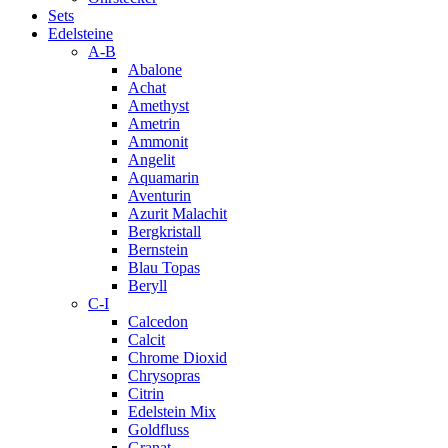
Sets
Edelsteine
A-B
Abalone
Achat
Amethyst
Ametrin
Ammonit
Angelit
Aquamarin
Aventurin
Azurit Malachit
Bergkristall
Bernstein
Blau Topas
Beryll
C-I
Calcedon
Calcit
Chrome Dioxid
Chrysopras
Citrin
Edelstein Mix
Goldfluss
Granat