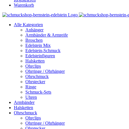
Warenkorb
Alle Kategorien
Anhänger
Armbänder & Armreife
Broschen
Edelstein Mix
Edelstein-Schmuck
Edelsteinfiguren
Halsketten
Ohrclips
Ohrringe / Ohrhänger
Ohrschmuck
Ohrstecker
Ringe
Schmuck-Sets
Uhren
Armbänder
Halsketten
Ohrschmuck
Ohrclips
Ohrringe / Ohrhänger
Ohrstecker