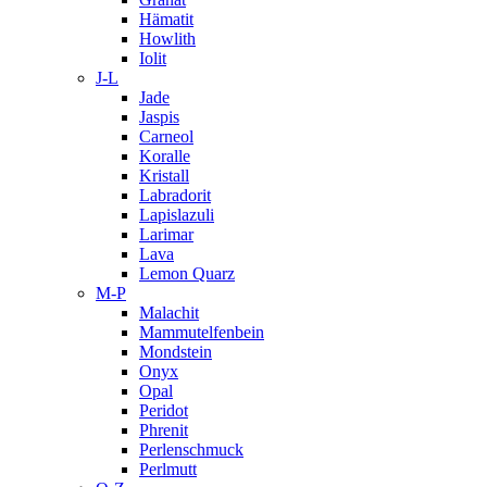
Hämatit
Howlith
Iolit
J-L
Jade
Jaspis
Carneol
Koralle
Kristall
Labradorit
Lapislazuli
Larimar
Lava
Lemon Quarz
M-P
Malachit
Mammutelfenbein
Mondstein
Onyx
Opal
Peridot
Phrenit
Perlenschmuck
Perlmutt