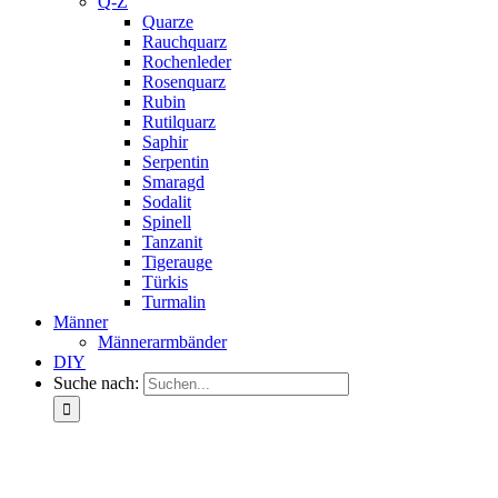
Q-Z
Quarze
Rauchquarz
Rochenleder
Rosenquarz
Rubin
Rutilquarz
Saphir
Serpentin
Smaragd
Sodalit
Spinell
Tanzanit
Tigerauge
Türkis
Turmalin
Männer
Männerarmbänder
DIY
Suche nach: