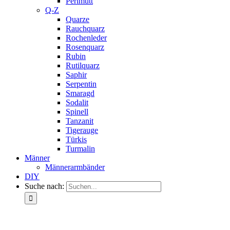
Perlmutt
Q-Z
Quarze
Rauchquarz
Rochenleder
Rosenquarz
Rubin
Rutilquarz
Saphir
Serpentin
Smaragd
Sodalit
Spinell
Tanzanit
Tigerauge
Türkis
Turmalin
Männer
Männerarmbänder
DIY
Suche nach: