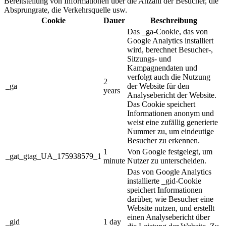
Bereitstellung von Informationen über die Anzahl der Besucher, die
Absprungrate, die Verkehrsquelle usw.
Cookie
Dauer
Beschreibung
Das _ga-Cookie, das von
Google Analytics installiert
wird, berechnet Besucher-,
Sitzungs- und
Kampagnendaten und
verfolgt auch die Nutzung
2
_ga
der Website für den
years
Analysebericht der Website.
Das Cookie speichert
Informationen anonym und
weist eine zufällig generierte
Nummer zu, um eindeutige
Besucher zu erkennen.
1
Von Google festgelegt, um
_gat_gtag_UA_175938579_1
minute
Nutzer zu unterscheiden.
Das von Google Analytics
installierte _gid-Cookie
speichert Informationen
darüber, wie Besucher eine
Website nutzen, und erstellt
einen Analysebericht über
_gid
1 day