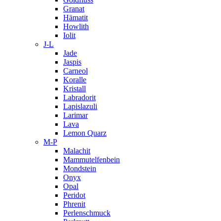
Granat
Hämatit
Howlith
Iolit
J-L
Jade
Jaspis
Carneol
Koralle
Kristall
Labradorit
Lapislazuli
Larimar
Lava
Lemon Quarz
M-P
Malachit
Mammutelfenbein
Mondstein
Onyx
Opal
Peridot
Phrenit
Perlenschmuck