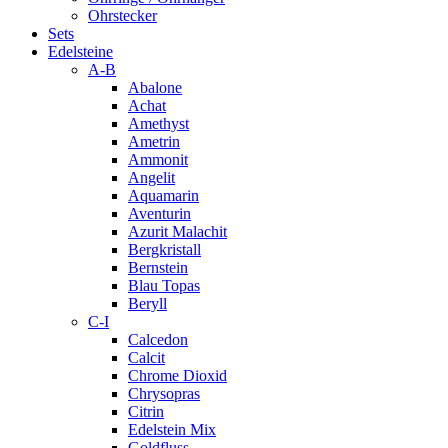
Ohrstecker
Sets
Edelsteine
A-B
Abalone
Achat
Amethyst
Ametrin
Ammonit
Angelit
Aquamarin
Aventurin
Azurit Malachit
Bergkristall
Bernstein
Blau Topas
Beryll
C-I
Calcedon
Calcit
Chrome Dioxid
Chrysopras
Citrin
Edelstein Mix
Goldfluss