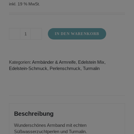
inkl. 19 % MwSt.
IN DEN WARENKORB
Armband
Süßwasserperlen
mit
Turmalin
Menge
Kategorien:
Armbänder & Armreife
,
Edelstein Mix
,
Edelstein-Schmuck
,
Perlenschmuck
,
Turmalin
Beschreibung
Wunderschönes Armband mit echten
Süßwasserzuchtperlen und Turmalin.