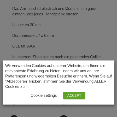
Das Armband ist elastisch und lässt sich so ganz
einfach über jedes Handgelenk streifen.
Länge: ca.20 cm
Durchmesser: 7 x 6 mm
Qualität: AAA
In unserem Shop gibt es auch ein passendes Collier
dazu.
Wir verwenden Cookies auf unserer Website, um Ihnen die
relevanteste Erfahrung zu bieten, indem wir uns an Ihre
Präferenzen und wiederholten Besuche erinnern. Wenn Sie auf
"Akzeptieren" klicken, stimmen Sie der Verwendung ALLER
Cookies zu..
Cookie settings
ACCEPT
Auf Facebook teilen
Produkt twittern