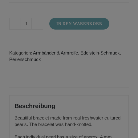
IN DEN WARENKORB
Freshwater
pearl
bracelet
Menge
Kategorien:
Armbänder & Armreife
,
Edelstein-Schmuck
,
Perlenschmuck
Beschreibung
Beautiful bracelet made from real freshwater cultured
pearls. The bracelet was hand-knotted.
Each individual pearl has a size of approx. 4 mm.