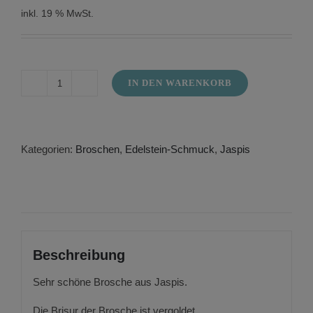
inkl. 19 % MwSt.
IN DEN WARENKORB
Brosche
aus
Jaspis
Menge
Kategorien:
Broschen
,
Edelstein-Schmuck
,
Jaspis
Beschreibung
Sehr schöne Brosche aus Jaspis.
Die Brisur der Brosche ist vergoldet.