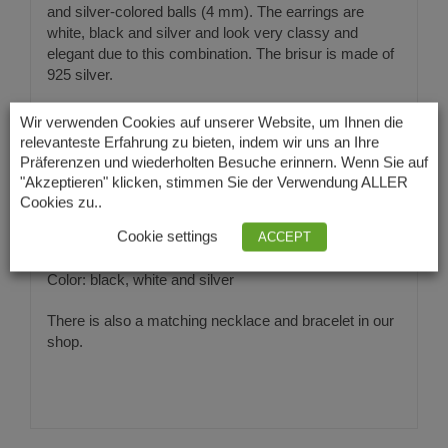
and silver-colored balls (4 mm). The earrings are
white, black and silver and look very classy and
elegant due to this combination. The brisur is made of
925 silver.
Length of earrings: approx. 30 mm
Wir verwenden Cookies auf unserer Website, um Ihnen die
relevanteste Erfahrung zu bieten, indem wir uns an Ihre
Leverback: 925 silver
Präferenzen und wiederholten Besuche erinnern. Wenn Sie auf
"Akzeptieren" klicken, stimmen Sie der Verwendung ALLER
Diameter of the pearls: see above in the text
Cookies zu..
Cookie settings
ACCEPT
Material: freshwater cultured pearls, onyx
Color: black, white and silver
There is also a matching necklace and bracelet in our
shop.