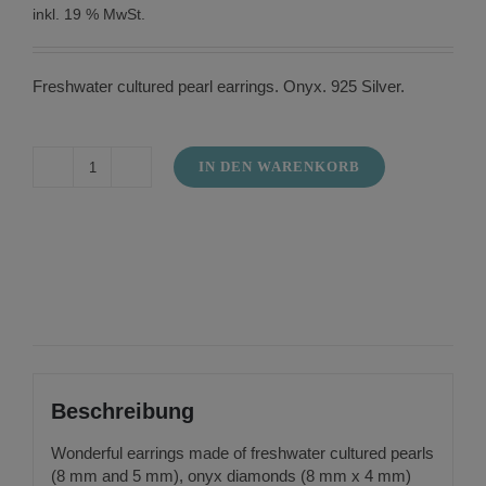
inkl. 19 % MwSt.
Freshwater cultured pearl earrings. Onyx. 925 Silver.
IN DEN WARENKORB
Earrings
freshwater
cultured
pearls
and
onyx
Menge
Beschreibung
Wonderful earrings made of freshwater cultured pearls
(8 mm and 5 mm), onyx diamonds (8 mm x 4 mm)