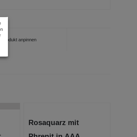
e
en
r
Produkt anpinnen
Rosaquarz mit
t
Phrenit in AAA