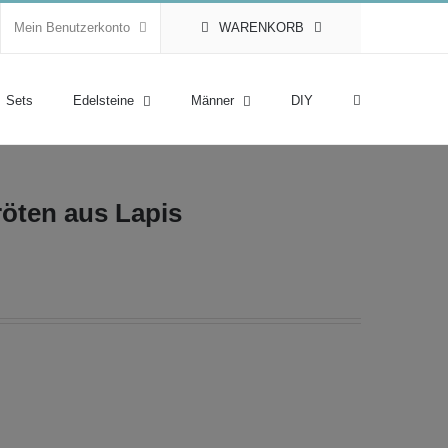
Mein Benutzerkonto
WARENKORB
Sets
Edelsteine
Männer
DIY
röten aus Lapis