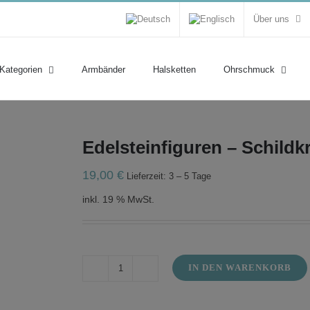
Über uns
 Kategorien
Armbänder
Halsketten
Ohrschmuck
Edelsteinfiguren – Schildk
19,00
€
Lieferzeit: 3 – 5 Tage
inkl. 19 % MwSt.
IN DEN WARENKORB
Edelsteinfiguren
-
Schildkröten