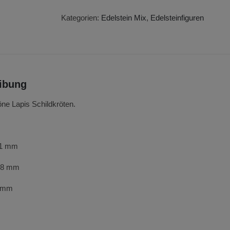
aus
Lapis
Kategorien:
Edelstein Mix
,
Edelsteinfiguren
Menge
ibung
e Lapis Schildkröten.
 11 mm
 28 mm
6 mm