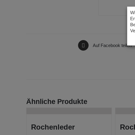
Wi
Er
Be
Ve
Auf Facebook teilen
Ähnliche Produkte
Rochenleder
Roc