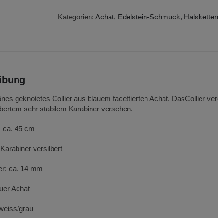
Collier
Menge
Kategorien:
Achat
,
Edelstein-Schmuck
,
Halsketten
ibung
es geknotetes Collier aus blauem facettierten Achat. DasCollier ver
lbertem sehr stabilem Karabiner versehen.
: ca. 45 cm
Karabiner versilbert
r: ca. 14 mm
auer Achat
 weiss/grau