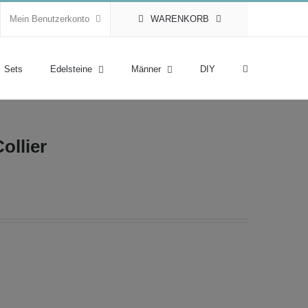
Mein Benutzerkonto
WARENKORB
Sets
Edelsteine
Männer
DIY
ollier