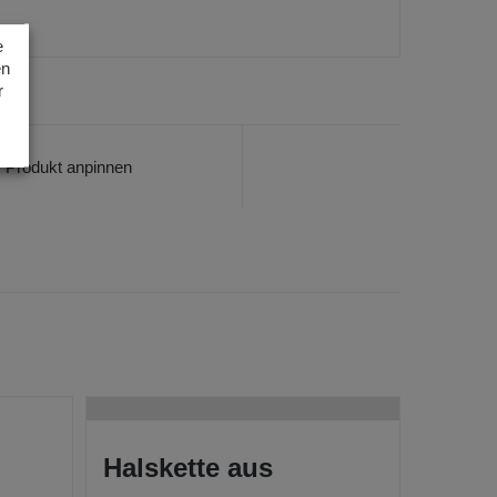
e
en
r
Produkt anpinnen
Halskette aus