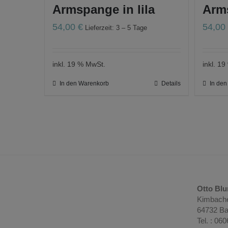
Armspange in lila
Arms
54,00
€
54,0
Lieferzeit: 3 – 5 Tage
inkl. 19 % MwSt.
inkl. 1
In den Warenkorb
Details
In de
Otto Bl
Kimbache
64732 Ba
Tel. : 06