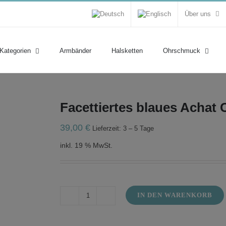
Über uns
 Kategorien
Armbänder
Halsketten
Ohrschmuck
Facettiertes blaues Achat C
39,00
€
Lieferzeit: 3 – 5 Tage
inkl. 19 % MwSt.
IN DEN WARENKORB
Facettiertes
blaues
Achat