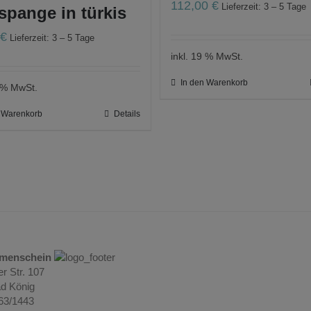
112,00
€
Lieferzeit: 3 – 5 Tage
pange in türkis
0
€
Lieferzeit: 3 – 5 Tage
inkl. 19 % MwSt.
In den Warenkorb
9 % MwSt.
n Warenkorb
Details
umenschein
r Str. 107
d König
063/1443