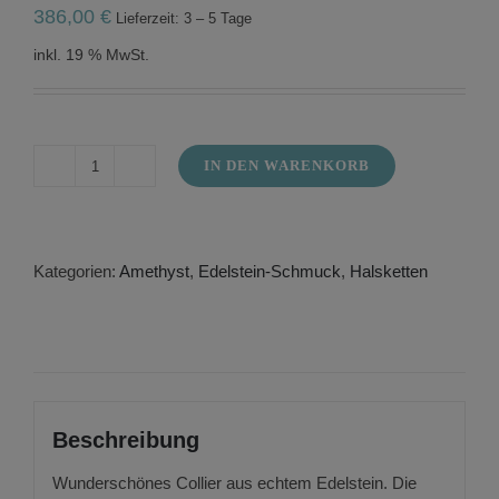
386,00
€
Lieferzeit: 3 – 5 Tage
inkl. 19 % MwSt.
IN DEN WARENKORB
Halskette
aus
grünem
Amethyst
mit
Kategorien:
Amethyst
,
Edelstein-Schmuck
,
Halsketten
Facettschliff
in
AAA
Qualität
Menge
Beschreibung
Wunderschönes Collier aus echtem Edelstein. Die