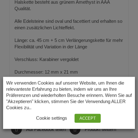
Halskette besteht aus grünem Amethyst in AAA
Qualität.
Alle Edelsteine sind oval und facettiert und erhalten so
einen zusätzlichen Lichteffekt.
Länge: ca. 45 cm + 5 cm Verlängerungskette für mehr
Flexibilität und Variation in der Länge
Verschluss: Karabiner vergoldet
Durchmesser: 12 mm x 21 mm
Wir verwenden Cookies auf unserer Website, um Ihnen die
Qualität: AAA
relevanteste Erfahrung zu bieten, indem wir uns an Ihre
Präferenzen und wiederholten Besuche erinnern. Wenn Sie auf
"Akzeptieren" klicken, stimmen Sie der Verwendung ALLER
Cookies zu..
Cookie settings
ACCEPT
Auf Facebook teilen
Produkt twittern