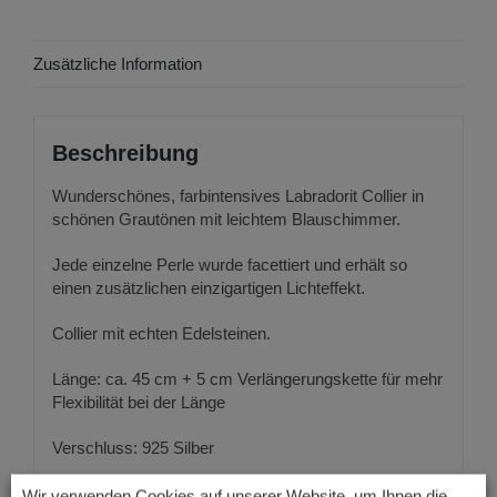
Zusätzliche Information
Beschreibung
Wunderschönes, farbintensives Labradorit Collier in
schönen Grautönen mit leichtem Blauschimmer.
Jede einzelne Perle wurde facettiert und erhält so
einen zusätzlichen einzigartigen Lichteffekt.
Collier mit echten Edelsteinen.
Länge: ca. 45 cm + 5 cm Verlängerungskette für mehr
Flexibilität bei der Länge
Verschluss: 925 Silber
Perlen Durchmesser: 4 mm x 2 mm
Wir verwenden Cookies auf unserer Website, um Ihnen die