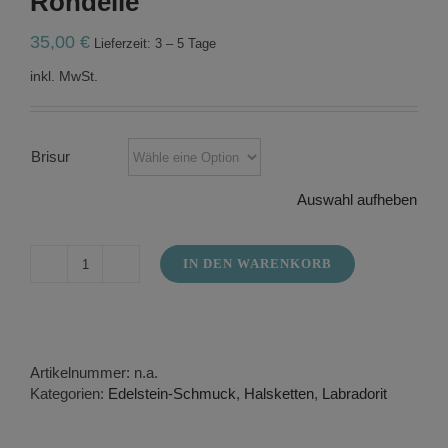
Rondelle
35,00
€
Lieferzeit: 3 – 5 Tage
inkl. MwSt.
Brisur
Auswahl aufheben
IN DEN WARENKORB
Halskette
aus
Labradorit
4
mm
Artikelnummer:
n.a.
Rondelle
Kategorien:
Edelstein-Schmuck
,
Halsketten
,
Labradorit
Menge