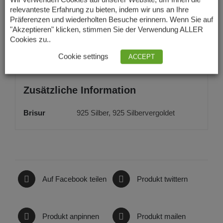
relevanteste Erfahrung zu bieten, indem wir uns an Ihre
Farbe: grau
Präferenzen und wiederholten Besuche erinnern. Wenn Sie auf
"Akzeptieren" klicken, stimmen Sie der Verwendung ALLER
In unserem Shop finden sie auch ein passendes
Cookies zu..
Armband
Cookie settings
ACCEPT
Zusätzliche Information
Brisur
925 Silber, 925 Silbervergoldet
Auf Facebook teilen
Produkt twittern
Produkt anpinnen
Produkt mailen