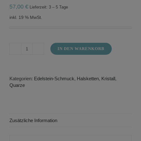
57,00
€
Lieferzeit: 3 – 5 Tage
inkl. 19 % MwSt.
IN DEN WARENKORB
Halskette
aus
Rosenquarz
und
Rauchquarz
Kategorien:
Edelstein-Schmuck
,
Halsketten
,
Kristall
,
Menge
Quarze
Zusätzliche Information