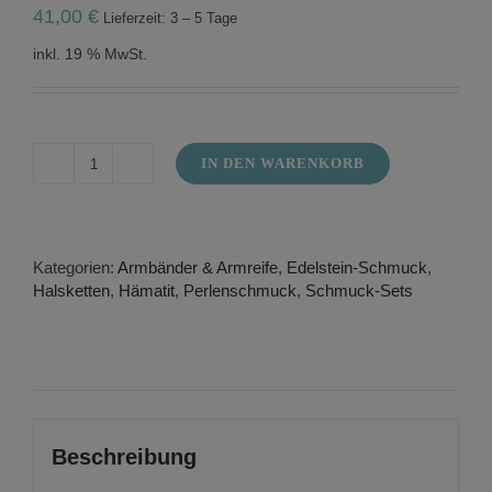
41,00
€
Lieferzeit: 3 – 5 Tage
inkl. 19 % MwSt.
IN DEN WARENKORB
Halskette
und
Armband
aus
Süßwasserzuchtperlen
Kategorien:
Armbänder & Armreife
,
Edelstein-Schmuck
,
und
Halsketten
,
Hämatit
,
Perlenschmuck
,
Schmuck-Sets
Hämatit
Menge
Beschreibung