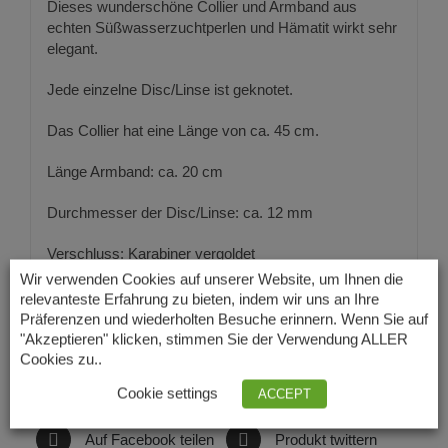
Dieses wunderschöne Collier und Armband aus
echten Süßwasserzuchtperlen und Hämatit wirkt sehr
elegant.
Jede einzelne Disc/Linse ist geknotet.
Das Collier hat eine Länge von ca. 45 cm.
Länge Armband: ca. 20 cm
Durchmesser der Disc/Linse: ca. 12 mm
Verschluss: Karabiner vergoldet
Wir verwenden Cookies auf unserer Website, um Ihnen die
relevanteste Erfahrung zu bieten, indem wir uns an Ihre
Präferenzen und wiederholten Besuche erinnern. Wenn Sie auf
"Akzeptieren" klicken, stimmen Sie der Verwendung ALLER
Cookies zu..
Cookie settings
ACCEPT
Auf Facebook teilen
Produkt twittern