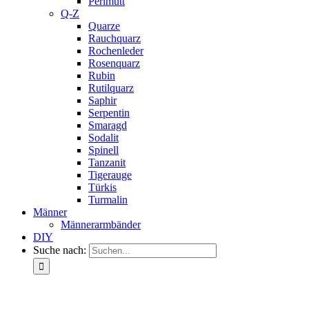
Perlmutt
Q-Z
Quarze
Rauchquarz
Rochenleder
Rosenquarz
Rubin
Rutilquarz
Saphir
Serpentin
Smaragd
Sodalit
Spinell
Tanzanit
Tigerauge
Türkis
Turmalin
Männer
Männerarmbänder
DIY
Suche nach: