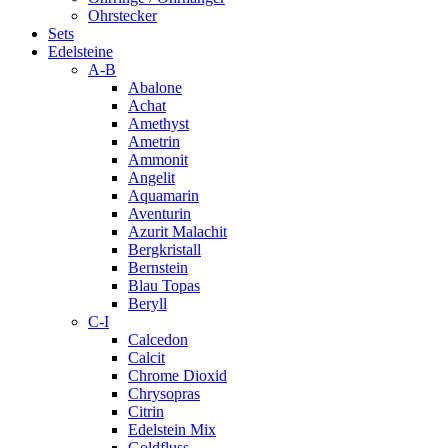
Ohrstecker
Sets
Edelsteine
A-B
Abalone
Achat
Amethyst
Ametrin
Ammonit
Angelit
Aquamarin
Aventurin
Azurit Malachit
Bergkristall
Bernstein
Blau Topas
Beryll
C-I
Calcedon
Calcit
Chrome Dioxid
Chrysopras
Citrin
Edelstein Mix
Goldfluss