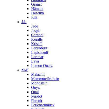
Granat
Hämatit
Howlith
Iolit
J-L
Jade
Jaspis
Carneol
Koralle
Kristall
Labradorit
Lapislazuli
Larimar
Lava
Lemon Quarz
M-P
Malachit
Mammutelfenbein
Mondstein
Onyx
Opal
Peridot
Phrenit
Perlenschmuck