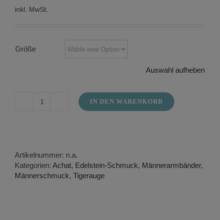
inkl. MwSt.
Größe
Auswahl aufheben
IN DEN WARENKORB
Männerarmband
in
Tigerauge
Menge
Artikelnummer:
n.a.
Kategorien:
Achat
,
Edelstein-Schmuck
,
Männerarmbänder
,
Männerschmuck
,
Tigerauge