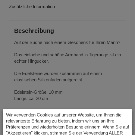
Zusätzliche Information
Beschreibung
Auf der Suche nach einem Geschenk für Ihren Mann?
Das einfache und schöne Armband in Tigerauge ist ein
echter Hingucker.
Die Edelsteine wurden zusammen auf einem
elastischen Silikonfaden aufgereiht.
Edelstein-Größe: 10 mm
Länge: ca. 20 cm
Wir verwenden Cookies auf unserer Website, um Ihnen die
relevanteste Erfahrung zu bieten, indem wir uns an Ihre
Präferenzen und wiederholten Besuche erinnern. Wenn Sie auf
"Akzeptieren" klicken, stimmen Sie der Verwendung ALLER