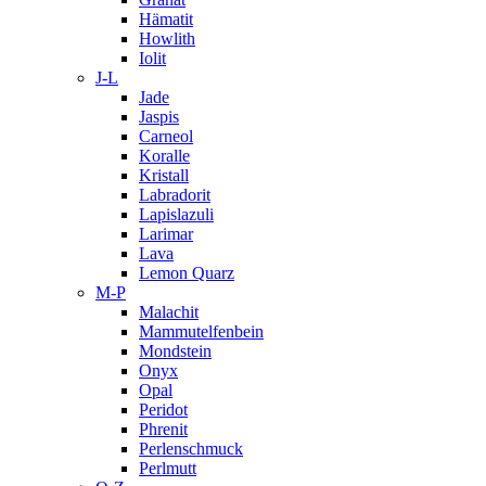
Hämatit
Howlith
Iolit
J-L
Jade
Jaspis
Carneol
Koralle
Kristall
Labradorit
Lapislazuli
Larimar
Lava
Lemon Quarz
M-P
Malachit
Mammutelfenbein
Mondstein
Onyx
Opal
Peridot
Phrenit
Perlenschmuck
Perlmutt