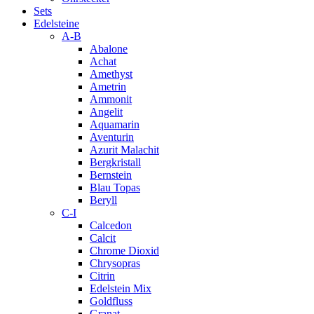
Sets
Edelsteine
A-B
Abalone
Achat
Amethyst
Ametrin
Ammonit
Angelit
Aquamarin
Aventurin
Azurit Malachit
Bergkristall
Bernstein
Blau Topas
Beryll
C-I
Calcedon
Calcit
Chrome Dioxid
Chrysopras
Citrin
Edelstein Mix
Goldfluss
Granat