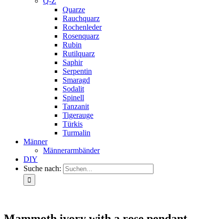
Q-Z
Quarze
Rauchquarz
Rochenleder
Rosenquarz
Rubin
Rutilquarz
Saphir
Serpentin
Smaragd
Sodalit
Spinell
Tanzanit
Tigerauge
Türkis
Turmalin
Männer
Männerarmbänder
DIY
Suche nach:
Mammoth ivory with a rose pendant