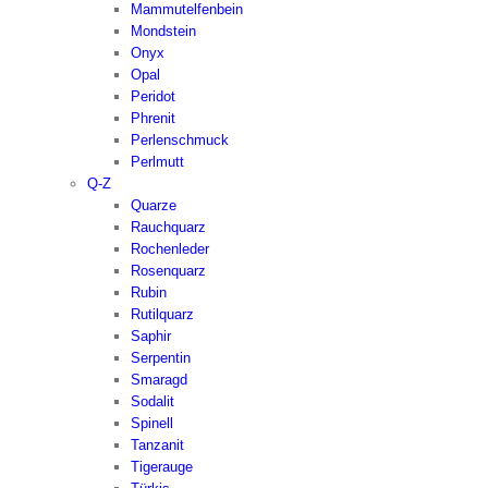
Mammutelfenbein
Mondstein
Onyx
Opal
Peridot
Phrenit
Perlenschmuck
Perlmutt
Q-Z
Quarze
Rauchquarz
Rochenleder
Rosenquarz
Rubin
Rutilquarz
Saphir
Serpentin
Smaragd
Sodalit
Spinell
Tanzanit
Tigerauge