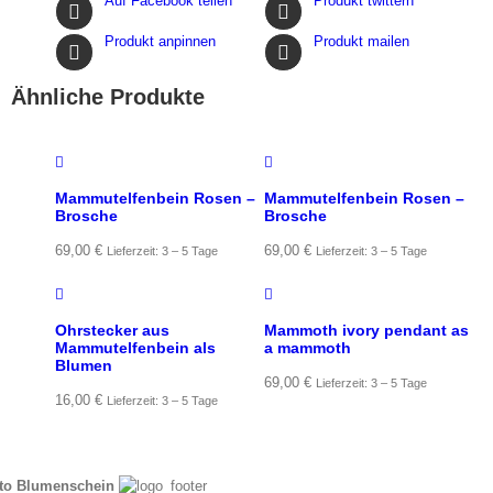
Auf Facebook teilen
Produkt twittern
Produkt anpinnen
Produkt mailen
Ähnliche Produkte
Mammutelfenbein Rosen –
Mammutelfenbein Rosen –
Brosche
Brosche
69,00
€
69,00
€
Lieferzeit: 3 – 5 Tage
Lieferzeit: 3 – 5 Tage
Ohrstecker aus
Mammoth ivory pendant as
Mammutelfenbein als
a mammoth
Blumen
69,00
€
Lieferzeit: 3 – 5 Tage
16,00
€
Lieferzeit: 3 – 5 Tage
to Blumenschein