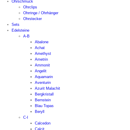
Ohrschmuck
Ohrclips
Ohrringe / Ohrhänger
Ohrstecker
Sets
Edelsteine
A-B
Abalone
Achat
Amethyst
Ametrin
Ammonit
Angelit
Aquamarin
Aventurin
Azurit Malachit
Bergkristall
Bernstein
Blau Topas
Beryll
C-I
Calcedon
Calcit