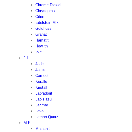
Chrome Dioxid
Chrysopras
Citrin
Edelstein Mix
Goldfluss
Granat
Hämatit
Howlith
Iolit
J-L
Jade
Jaspis
Carneol
Koralle
Kristall
Labradorit
Lapislazuli
Larimar
Lava
Lemon Quarz
M-P
Malachit