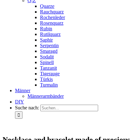
Q-Z
Quarze
Rauchquarz
Rochenleder
Rosenquarz
Rubin
Rutilquarz
Saphir
Serpentin
Smaragd
Sodalit
Spinell
Tanzanit
Tigerauge
Türkis
Turmalin
Männer
Männerarmbänder
DIY
Suche nach:
Necklace and bracelet made of precious