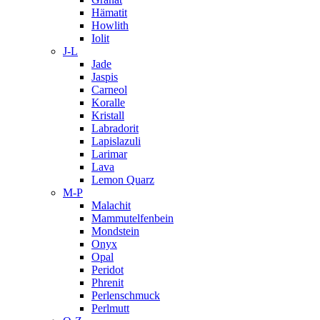
Hämatit
Howlith
Iolit
J-L
Jade
Jaspis
Carneol
Koralle
Kristall
Labradorit
Lapislazuli
Larimar
Lava
Lemon Quarz
M-P
Malachit
Mammutelfenbein
Mondstein
Onyx
Opal
Peridot
Phrenit
Perlenschmuck
Perlmutt