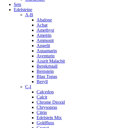
Sets
Edelsteine
A-B
Abalone
Achat
Amethyst
Ametrin
Ammonit
Angelit
Aquamarin
Aventurin
Azurit Malachit
Bergkristall
Bernstein
Blau Topas
Beryll
C-I
Calcedon
Calcit
Chrome Dioxid
Chrysopras
Citrin
Edelstein Mix
Goldfluss
Granat