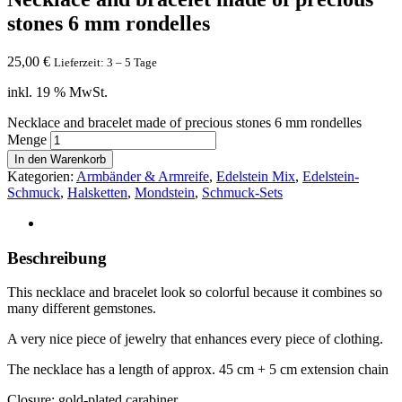
stones 6 mm rondelles
25,00
€
Lieferzeit: 3 – 5 Tage
inkl. 19 % MwSt.
Necklace and bracelet made of precious stones 6 mm rondelles
Menge
In den Warenkorb
Kategorien:
Armbänder & Armreife
,
Edelstein Mix
,
Edelstein-
Schmuck
,
Halsketten
,
Mondstein
,
Schmuck-Sets
Beschreibung
This necklace and bracelet look so colorful because it combines so
many different gemstones.
A very nice piece of jewelry that enhances every piece of clothing.
The necklace has a length of approx. 45 cm + 5 cm extension chain
Closure: gold-plated carabiner