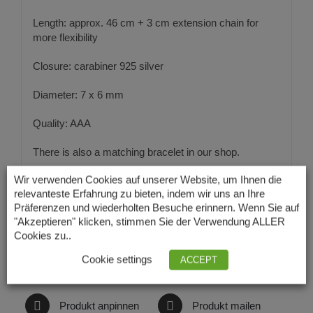
Length: approx. 46 cm + 3 cm extension chain for
more flexibility
Closure: carabiner 925 silver
Diameter: 7 x 6 mm
Quality: AAA
There is also a matching bracelet in our shop.
Wir verwenden Cookies auf unserer Website, um Ihnen die
relevanteste Erfahrung zu bieten, indem wir uns an Ihre
Präferenzen und wiederholten Besuche erinnern. Wenn Sie auf
"Akzeptieren" klicken, stimmen Sie der Verwendung ALLER
Cookies zu..
Auf Facebook teilen
Produkt twittern
Cookie settings
ACCEPT
Produkt anpinnen
Produkt mailen