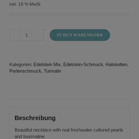
inkl. 19 % MwSt.
IN DEN WARENKORB
Freshwater
pearl
necklace
with
tourmaline
Kategorien:
Edelstein Mix
,
Edelstein-Schmuck
,
Halsketten
,
Menge
Perlenschmuck
,
Turmalin
Beschreibung
Beautiful necklace with real freshwater cultured pearls
and tourmaline.