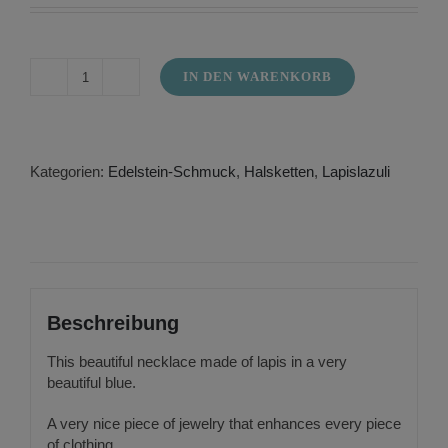
IN DEN WARENKORB
Necklace
lapis
in
the
course
Kategorien:
Edelstein-Schmuck
,
Halsketten
,
Lapislazuli
Menge
Beschreibung
This beautiful necklace made of lapis in a very
beautiful blue.
A very nice piece of jewelry that enhances every piece
of clothing.