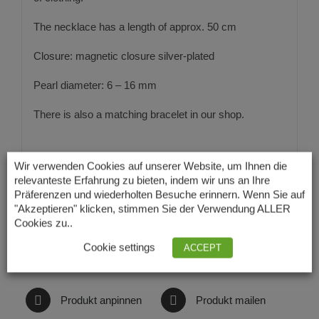
The necklace has a length of approx. 50 cm
Closure: magnetic closure silver-plated
Pearl diameter: 6 – 16 mm
There is also a matching bracelet in our shop.
Wir verwenden Cookies auf unserer Website, um Ihnen die
relevanteste Erfahrung zu bieten, indem wir uns an Ihre
Präferenzen und wiederholten Besuche erinnern. Wenn Sie auf
"Akzeptieren" klicken, stimmen Sie der Verwendung ALLER
Cookies zu..
Auf Facebook teilen
Produkt twittern
Cookie settings
ACCEPT
Produkt anpinnen
Produkt mailen