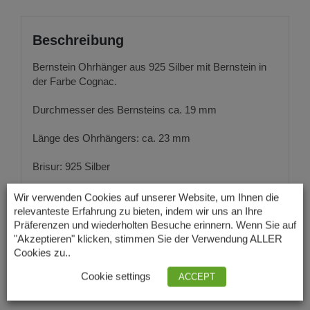
Beschreibung
Bernstein Ohrhänger aus 925 Silber mit Bernstein in
der Farbe Cognac.
Durchmesser des Bernsteins ca. 19 mm
Länge des Ohrhängers: ca. 23 mm
Brisur: 925 Silber
Wir verwenden Cookies auf unserer Website, um Ihnen die
relevanteste Erfahrung zu bieten, indem wir uns an Ihre
Zusätzliche Information
Präferenzen und wiederholten Besuche erinnern. Wenn Sie auf
"Akzeptieren" klicken, stimmen Sie der Verwendung ALLER
Cookies zu..
Brisur
925 Silber, 925 Silbervergoldet
Cookie settings
ACCEPT