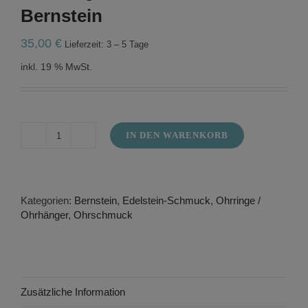
Bernstein
35,00
€
Lieferzeit: 3 – 5 Tage
inkl. 19 % MwSt.
IN DEN WARENKORB
Ohrhänger
aus
Silber
mit
Bernstein
Kategorien:
Bernstein
,
Edelstein-Schmuck
,
Ohrringe /
Menge
Ohrhänger
,
Ohrschmuck
Zusätzliche Information