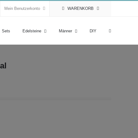
Mein Benutzerkonto
WARENKORB
Sets
Edelsteine
Männer
DIY
al