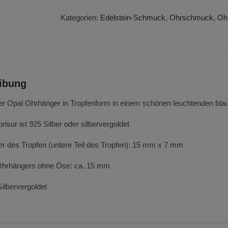
Opal
Menge
Kategorien:
Edelstein-Schmuck
,
Ohrschmuck
,
Oh
ibung
er Opal Ohrhänger in Tropfenform in einem schönen leuchtenden blau
risur ist 925 Silber oder silbervergoldet
 des Tropfen (untere Teil des Tropfen): 15 mm x 7 mm
Ohrhängers ohne Öse: ca. 15 mm
Silbervergoldet