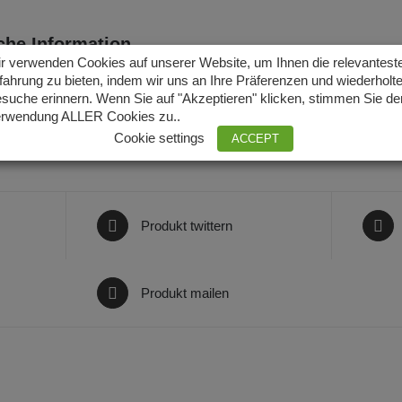
che Information
r verwenden Cookies auf unserer Website, um Ihnen die relevantest
fahrung zu bieten, indem wir uns an Ihre Präferenzen und wiederholt
925 Silber, 925 Silbervergoldet
suche erinnern. Wenn Sie auf "Akzeptieren" klicken, stimmen Sie de
rwendung ALLER Cookies zu..
Cookie settings
ACCEPT
Produkt twittern
Produkt mailen