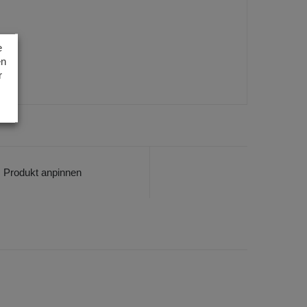
e
en
r
Produkt anpinnen