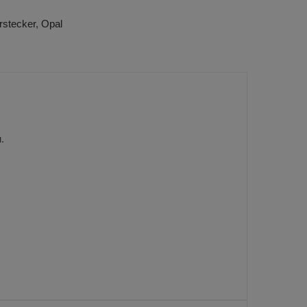
rstecker
,
Opal
.