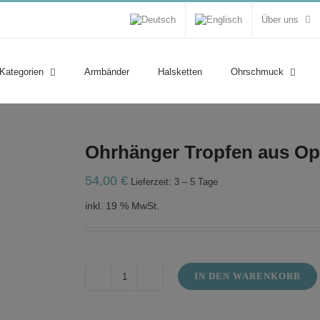
Über uns
 Kategorien
Armbänder
Halsketten
Ohrschmuck
Ohrhänger Tropfen aus Op
54,00
€
Lieferzeit: 3 – 5 Tage
inkl. 19 % MwSt.
IN DEN WARENKORB
Ohrhänger
Tropfen
aus