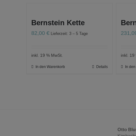
Bernstein Kette
Ber
82,00
€
231,
Lieferzeit: 3 – 5 Tage
inkl. 19 % MwSt.
inkl. 1
In den Warenkorb
Details
In de
Otto Bl
Kimbache