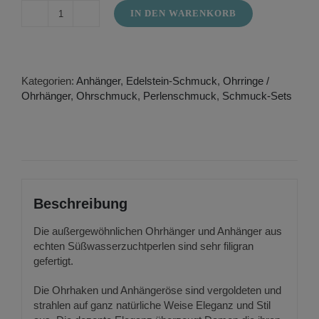
IN DEN WARENKORB
Ohrringe
und
Anhänger
aus
Süßwasserzuchtperlen
Kategorien:
Anhänger
,
Edelstein-Schmuck
,
Ohrringe /
Menge
Ohrhänger
,
Ohrschmuck
,
Perlenschmuck
,
Schmuck-Sets
Beschreibung
Die außergewöhnlichen Ohrhänger und Anhänger aus
echten Süßwasserzuchtperlen sind sehr filigran
gefertigt.
Die Ohrhaken und Anhängeröse sind vergoldeten und
strahlen auf ganz natürliche Weise Eleganz und Stil