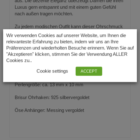
aus. Die dezente Eleganz überzeugt Damen die ihren
Luxus gern entspannt und mit einem guten Gefühl
nach außen tragen möchten.
Zu jedem modischen Outfit kann dieser Ohrschmuck
gut aussehen. Bei der perfekten Auswahl der Kleider
Wir verwenden Cookies auf unserer Website, um Ihnen die
zu den Ohrhänger wird die modebewusste Dame
relevanteste Erfahrung zu bieten, indem wir uns an Ihre
kaum Einschränkungen haben.
Präferenzen und wiederholten Besuche erinnern. Wenn Sie auf
"Akzeptieren" klicken, stimmen Sie der Verwendung ALLER
Gesamtlänge Ohrhänger: ca. 29 mm
Cookies zu..
Cookie settings
ACCEPT
Gesamtlänge Anhänger: ca. 21 mm
Perlengröße: ca. 13 mm x 10 mm
Brisur Ohrhaken: 925 silbervergoldet
Öse Anhänger: Messing vergoldet