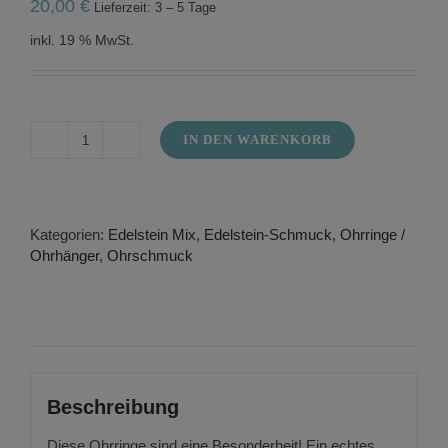
20,00
€
Lieferzeit: 3 – 5 Tage
inkl. 19 % MwSt.
IN DEN WARENKORB
Ohrringe
Weltkugel
in
rot
Menge
Kategorien:
Edelstein Mix
,
Edelstein-Schmuck
,
Ohrringe /
Ohrhänger
,
Ohrschmuck
Beschreibung
Diese Ohrringe sind eine Besonderheit! Ein echtes