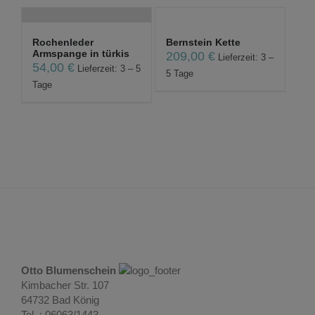
Rochenleder
Bernstein Kette
Armspange in türkis
209,00
€
Lieferzeit: 3 –
54,00
€
Lieferzeit: 3 – 5
5 Tage
Tage
Otto Blumenschein
Kimbacher Str. 107
64732 Bad König
Tel. : 06063/1443