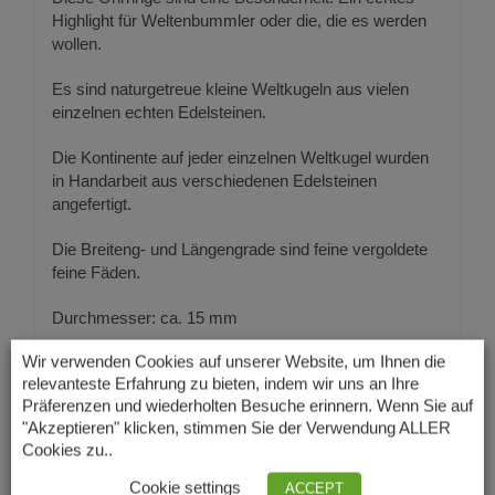
Highlight für Weltenbummler oder die, die es werden
wollen.
Es sind naturgetreue kleine Weltkugeln aus vielen
einzelnen echten Edelsteinen.
Die Kontinente auf jeder einzelnen Weltkugel wurden
in Handarbeit aus verschiedenen Edelsteinen
angefertigt.
Die Breiteng- und Längengrade sind feine vergoldete
feine Fäden.
Durchmesser: ca. 15 mm
Wir verwenden Cookies auf unserer Website, um Ihnen die
Länge: ca. 30 mm
relevanteste Erfahrung zu bieten, indem wir uns an Ihre
Präferenzen und wiederholten Besuche erinnern. Wenn Sie auf
Zu den Ohrringen gibt es auch den passenden
"Akzeptieren" klicken, stimmen Sie der Verwendung ALLER
Anhänger in unserem Shop.
Cookies zu..
Cookie settings
ACCEPT