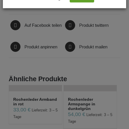
Auf Facebook teilen
Produkt twittern
Produkt anpinnen
Produkt mailen
Ähnliche Produkte
Rochenleder Armband
Rochenleder
in rot
Armspange in
dunkelgrün
33,00
€
Lieferzeit: 3 – 5
54,00
€
Lieferzeit: 3 – 5
Tage
Tage