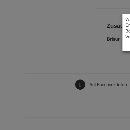
Wi
Zusätzli
Er
Be
Ve
Brisur
Auf Facebook teilen