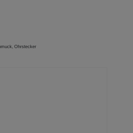
hmuck
,
Ohrstecker