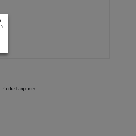
e
en
r
Produkt anpinnen