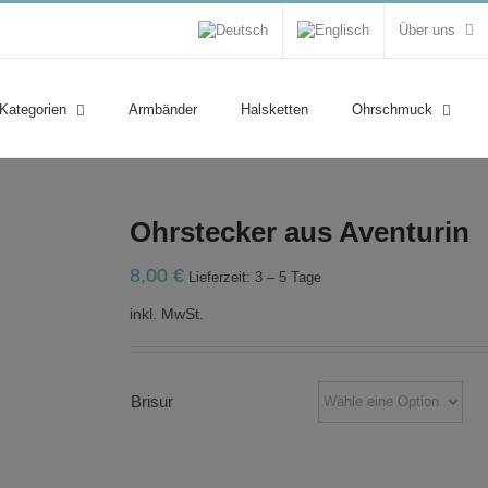
Über uns
 Kategorien
Armbänder
Halsketten
Ohrschmuck
Ohrstecker aus Aventurin
8,00
€
Lieferzeit: 3 – 5 Tage
inkl. MwSt.
Brisur