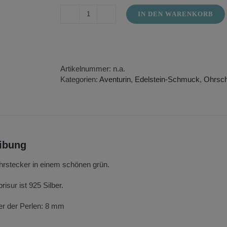
IN DEN WARENKORB
Ohrstecker
aus
Aventurin
Menge
Artikelnummer:
n.a.
Kategorien:
Aventurin
,
Edelstein-Schmuck
,
Ohrsc
ibung
hrstecker in einem schönen grün.
risur ist 925 Silber.
r der Perlen: 8 mm