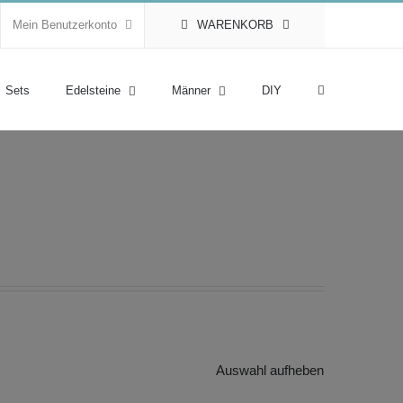
Mein Benutzerkonto
WARENKORB
Sets
Edelsteine
Männer
DIY
Auswahl aufheben