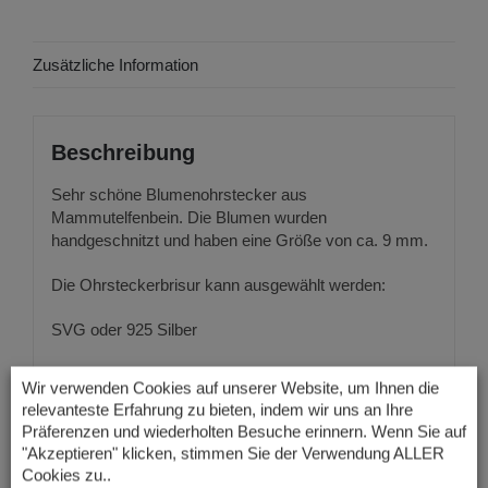
Zusätzliche Information
Beschreibung
Sehr schöne Blumenohrstecker aus
Mammutelfenbein. Die Blumen wurden
handgeschnitzt und haben eine Größe von ca. 9 mm.
Die Ohrsteckerbrisur kann ausgewählt werden:
SVG oder 925 Silber
Bitte wählen Sie aus den vielen verschiedenen
Wir verwenden Cookies auf unserer Website, um Ihnen die
Blumen aus.
relevanteste Erfahrung zu bieten, indem wir uns an Ihre
Präferenzen und wiederholten Besuche erinnern. Wenn Sie auf
"Akzeptieren" klicken, stimmen Sie der Verwendung ALLER
Cookies zu..