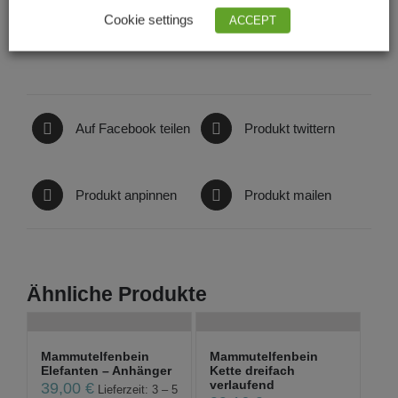
Cookie settings
ACCEPT
Auf Facebook teilen
Produkt twittern
Produkt anpinnen
Produkt mailen
Ähnliche Produkte
Mammutelfenbein
Mammutelfenbein
Elefanten – Anhänger
Kette dreifach
verlaufend
39,00
€
Lieferzeit: 3 – 5