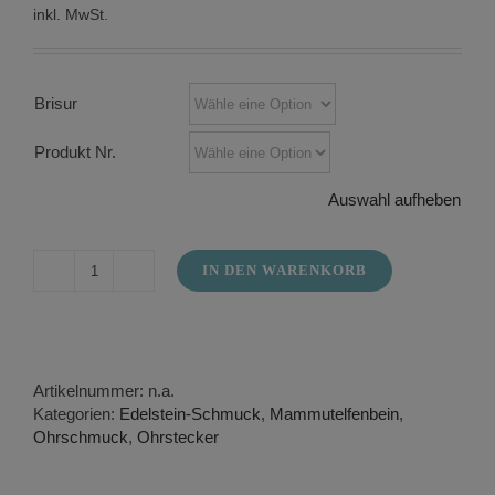
inkl. MwSt.
Brisur
Produkt Nr.
Auswahl aufheben
IN DEN WARENKORB
Ohrstecker
aus
Mammutelfenbein
als
Blumen
Artikelnummer:
n.a.
Menge
Kategorien:
Edelstein-Schmuck
,
Mammutelfenbein
,
Ohrschmuck
,
Ohrstecker