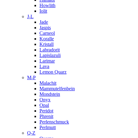
Howlith
Iolit
J-L
Jade
Jaspis
Carneol
Koralle
Kristall
Labradorit
Lapislazuli
Larimar
Lava
Lemon Quarz
M-P
Malachit
Mammutelfenbein
Mondstein
Onyx
Opal
Peridot
Phrenit
Perlenschmuck
Perlmutt
Q-Z