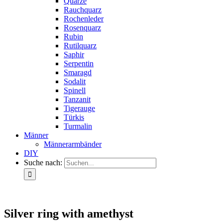
Quarze
Rauchquarz
Rochenleder
Rosenquarz
Rubin
Rutilquarz
Saphir
Serpentin
Smaragd
Sodalit
Spinell
Tanzanit
Tigerauge
Türkis
Turmalin
Männer
Männerarmbänder
DIY
Suche nach:
Silver ring with amethyst