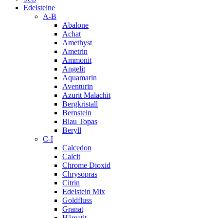
Edelsteine
A-B
Abalone
Achat
Amethyst
Ametrin
Ammonit
Angelit
Aquamarin
Aventurin
Azurit Malachit
Bergkristall
Bernstein
Blau Topas
Beryll
C-I
Calcedon
Calcit
Chrome Dioxid
Chrysopras
Citrin
Edelstein Mix
Goldfluss
Granat
Hämatit