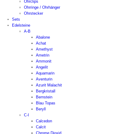
Ohrclips
Ohrringe / Ohrhänger
Ohrstecker
Sets
Edelsteine
A-B
Abalone
Achat
Amethyst
Ametrin
Ammonit
Angelit
Aquamarin
Aventurin
Azurit Malachit
Bergkristall
Bernstein
Blau Topas
Beryll
C-I
Calcedon
Calcit
Chrome Dioxid