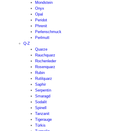
Mondstein
Onyx
Opal
Peridot
Phrenit
Perlenschmuck
Perlmutt
Q-Z
Quarze
Rauchquarz
Rochenleder
Rosenquarz
Rubin
Rutilquarz
Saphir
Serpentin
Smaragd
Sodalit
Spinell
Tanzanit
Tigerauge
Türkis