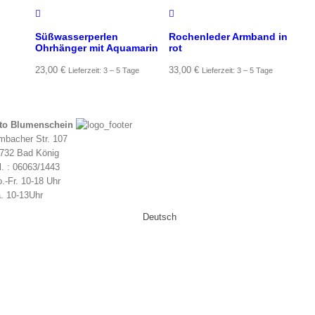
Süßwasserperlen
Rochenleder Armband in
Ohrhänger mit Aquamarin
rot
23,00
€
33,00
€
Lieferzeit: 3 – 5 Tage
Lieferzeit: 3 – 5 Tage
to Blumenschein
mbacher Str. 107
732 Bad König
l. : 06063/1443
.-Fr. 10-18 Uhr
. 10-13Uhr
Deutsch