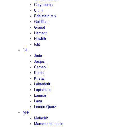
Chrysopras
Citrin
Edelstein Mix
Goldfluss
Granat
Hämatit
Howlith
Iolit
J-L
Jade
Jaspis
Carneol
Koralle
Kristall
Labradorit
Lapislazuli
Larimar
Lava
Lemon Quarz
M-P
Malachit
Mammutelfenbein