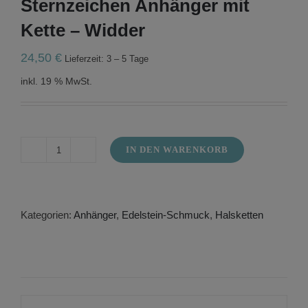
Sternzeichen Anhänger mit
Kette – Widder
24,50
€
Lieferzeit: 3 – 5 Tage
inkl. 19 % MwSt.
IN DEN WARENKORB
Sternzeichen
Anhänger
mit
Kette
-
Kategorien:
Anhänger
,
Edelstein-Schmuck
,
Halsketten
Widder
Menge