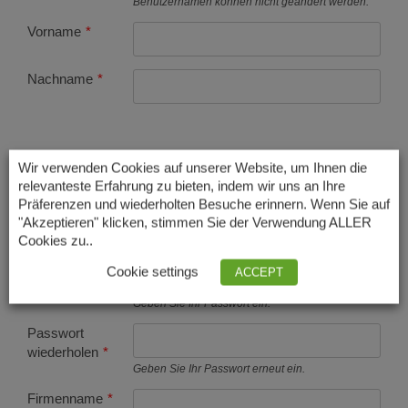
Benutzernamen können nicht geändert werden.
Vorname
*
Nachname
*
Kontakt
Wir verwenden Cookies auf unserer Website, um Ihnen die
relevanteste Erfahrung zu bieten, indem wir uns an Ihre
Präferenzen und wiederholten Besuche erinnern. Wenn Sie auf
"Akzeptieren" klicken, stimmen Sie der Verwendung ALLER
E-mail
*
Cookies zu..
Passwort
*
Cookie settings
ACCEPT
Geben Sie Ihr Passwort ein.
Passwort
wiederholen
*
Geben Sie Ihr Passwort erneut ein.
Firmenname
*