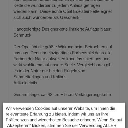
Kette die wunderbar zu jedem Anlass getragen
werden kann. Diese echte Opal Edelsteinkette eignet
sich auch wunderbar als Geschenk.
Handgefertigte Designerkette limitierte Auflage Natur
Schmuck
Der Opal übt die größte Wirkung beim Betrachten auf
uns aus. Denn ihr einzigartiges Farbenspiel dass alle
Farben der Natur aufweisen kann fasziniert uns und
wirkt wohltuend auf unsere Seele. Vergleichbares gibt
es in der Natur nur bei den Flügeln von
Schmetterlingen und Kolibris.
Artikeldetails
Gesamtlänge: ca. 42 cm + 5 cm Verlängerungskette
Material: Mexikanischer Opal
Wir verwenden Cookies auf unserer Website, um Ihnen die
relevanteste Erfahrung zu bieten, indem wir uns an Ihre
Farbe: Rot blau gelb braun orange
Präferenzen und wiederholten Besuche erinnern. Wenn Sie auf
"Akzeptieren" klicken, stimmen Sie der Verwendung ALLER