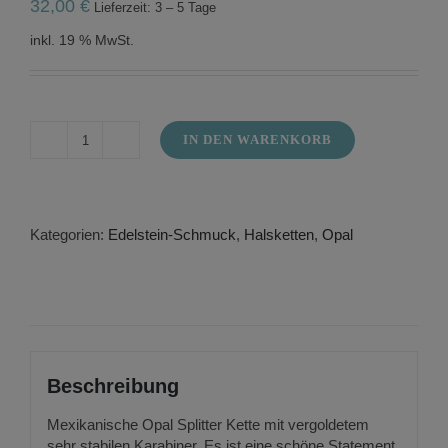
32,00
€
Lieferzeit: 3 – 5 Tage
inkl. 19 % MwSt.
IN DEN WARENKORB
Mexikanische
Opal
Halskette
Menge
Kategorien:
Edelstein-Schmuck
,
Halsketten
,
Opal
Beschreibung
Mexikanische Opal Splitter Kette mit vergoldetem
sehr stabilen Karabiner. Es ist eine schöne Statement