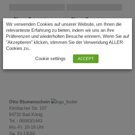
Blauer Bernstein
Blauer Bernstein
Anhänger in Saph...
Anhänger mit Sil...
Wir verwenden Cookies auf unserer Website, um Ihnen die
109,00
€
69,00
€
relevanteste Erfahrung zu bieten, indem wir uns an Ihre
Lieferzeit: 3 –
Lieferzeit: 3 – 5
Präferenzen und wiederholten Besuche erinnern. Wenn Sie auf
5 Tage
Tage
"Akzeptieren" klicken, stimmen Sie der Verwendung ALLER
Cookies zu..
Cookie settings
ACCEPT
Otto Blumenschein
Kimbacher Str. 107
64732 Bad König
Tel. : 06063/1443
Mo.-Fr. 10-18 Uhr
Sa. 10-13Uhr