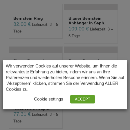
Bernstein Ring
Blauer Bernstein
Anhänger in Saph...
82,00
€
Lieferzeit: 3 – 5
109,00
€
Lieferzeit: 3 –
Tage
5 Tage
Blauer Bernstein
Blauer Bernstein
Anhänger mit Sil...
Armband in Saphir...
Wir verwenden Cookies auf unserer Website, um Ihnen die
69,00
€
32,00
€
relevanteste Erfahrung zu bieten, indem wir uns an Ihre
Lieferzeit: 3 – 5
Lieferzeit: 3 – 5
Präferenzen und wiederholten Besuche erinnern. Wenn Sie auf
Tage
Tage
"Akzeptieren" klicken, stimmen Sie der Verwendung ALLER
Cookies zu..
Cookie settings
ACCEPT
Blauer Bernstein
Halskette in Saph...
77,31
€
Lieferzeit: 3 – 5
Tage