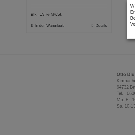
Wi
Er
inkl. 19 % MwSt.
Be
Ve
In den Warenkorb
Details
Otto Bl
Kimbache
64732 Ba
Tel. : 06
Mo.-Fr. 
Sa. 10-1