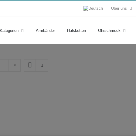
Über uns
 Kategorien
Armbänder
Halsketten
Ohrschmuck