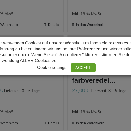
9 % MwSt.
inkl. 19 % MwSt.
n Warenkorb
Details
In den Warenkorb
r verwenden Cookies auf unserer Website, um Ihnen die relevantest
fahrung zu bieten, indem wir uns an Ihre Präferenzen und wiederholt
aumkorallen
Schaumkorallen
suche erinnern. Wenn Sie auf "Akzeptieren" klicken, stimmen Sie de
rwendung ALLER Cookies zu..
band elastisch
Armband
Cookie settings
ACCEPT
farbveredel...
0
€
27,00
€
Lieferzeit: 3 – 5 Tage
Lieferzeit: 3 – 5 Tage
9 % MwSt.
inkl. 19 % MwSt.
n Warenkorb
Details
In den Warenkorb