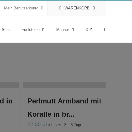
Mein Benutzerkonto
WARENKORB
Sets
Edelsteine
Männer
DIY
d in
Perlmutt Armband mit
Koralle in br...
22,00
€
Lieferzeit: 3 – 5 Tage