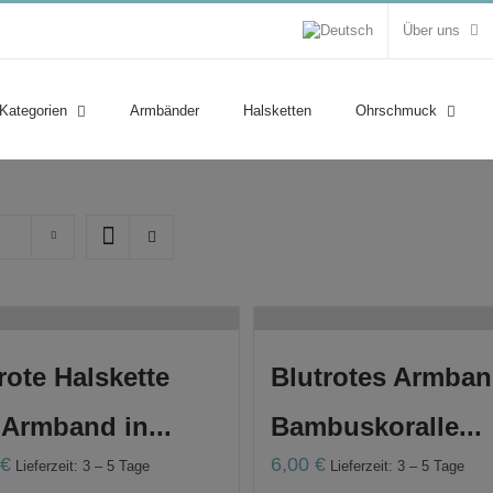
Über uns
 Kategorien
Armbänder
Halsketten
Ohrschmuck
rote Halskette
Blutrotes Armban
Armband in...
Bambuskoralle...
0
€
6,00
€
Lieferzeit: 3 – 5 Tage
Lieferzeit: 3 – 5 Tage