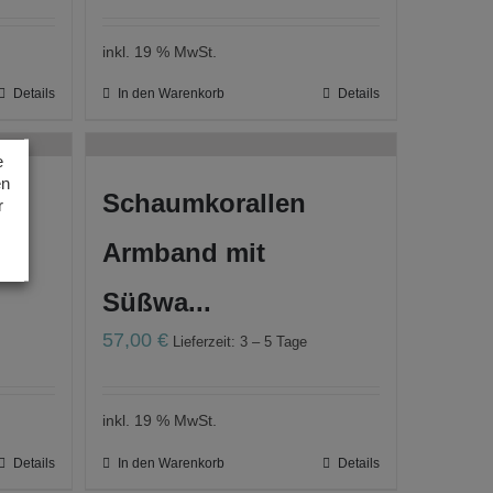
inkl. 19 % MwSt.
Details
In den Warenkorb
Details
e
en
Schaumkorallen
r
Armband mit
Süßwa...
57,00
€
Lieferzeit: 3 – 5 Tage
inkl. 19 % MwSt.
Details
In den Warenkorb
Details