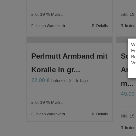
inkl. 19 % MwSt.
inkl. 1
In den Warenkorb
Details
In de
Wi
Er
Perlmutt Armband mit
Sch
Be
Ve
Koralle in gr...
Arm
22,00
€
Lieferzeit: 3 – 5 Tage
m...
49,0
inkl. 19 % MwSt.
In den Warenkorb
Details
inkl. 1
In de