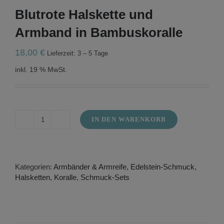
Blutrote Halskette und
Armband in Bambuskoralle
18,00
€
Lieferzeit: 3 – 5 Tage
inkl. 19 % MwSt.
IN DEN WARENKORB
Blutrote
Halskette
und
Armband
in
Kategorien:
Armbänder & Armreife
,
Edelstein-Schmuck
,
Bambuskoralle
Halsketten
,
Koralle
,
Schmuck-Sets
Menge