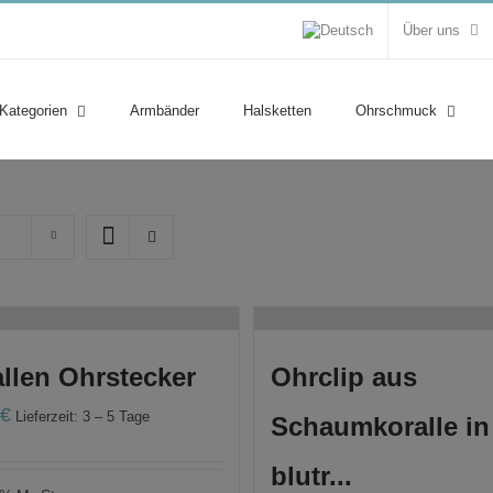
Über uns
 Kategorien
Armbänder
Halsketten
Ohrschmuck
llen Ohrstecker
Ohrclip aus
0
€
Lieferzeit: 3 – 5 Tage
Schaumkoralle in
blutr...