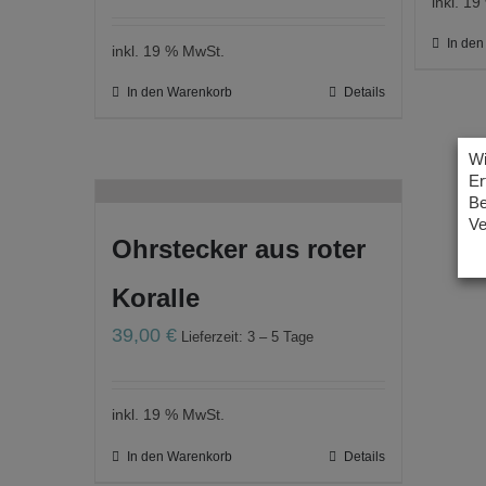
inkl. 1
In de
inkl. 19 % MwSt.
In den Warenkorb
Details
Wi
Er
Be
Ve
Ohrstecker aus roter
Koralle
39,00
€
Lieferzeit: 3 – 5 Tage
inkl. 19 % MwSt.
In den Warenkorb
Details