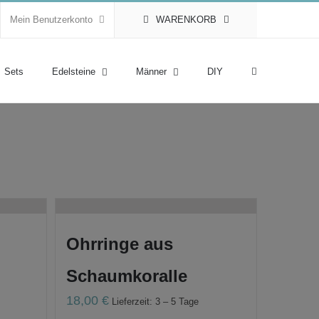
Mein Benutzerkonto
WARENKORB
Sets
Edelsteine
Männer
DIY
Ohrringe aus
Schaumkoralle
18,00
€
Lieferzeit: 3 – 5 Tage