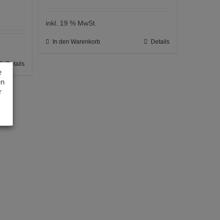
inkl. 19 % MwSt.
In den Warenkorb
Details
Details
e
en
r