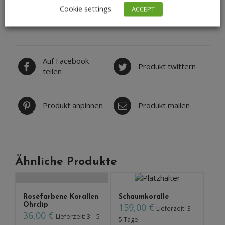
Cookie settings
ACCEPT
Auf Facebook
Produkt twittern
teilen
Produkt anpinnen
Produkt mailen
Ähnliche Produkte
Roséfarbene Korallen
Schaumkoralle
Ohrclip
159,00
€
Lieferzeit: 3 –
36,00
€
Lieferzeit: 3 – 5
5 Tage