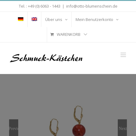
Zum
Tel. : +49 (0) 6063 - 1443
|
info@otto-blumenschein.de
Inhalt
springen
Über uns
Mein Benutzerkonto
WARENKORB
Previous
Next