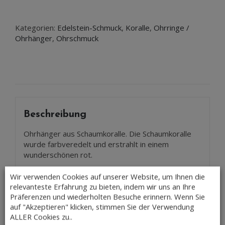
Schaumkoralle
Menge
Kategorien:
Edelstein-Schmuck
,
Koralle
,
Ohrringe /
Ohrhänger
,
Ohrschmuck
Beschreibung
Ohrhänger aus Schaumkoralle. Die Schaumkoralle
wurde farbveredelt und erstrahlt in einem
wunderschönen rot.
Perlen Durchmesser: ca. 14 mm
Wir verwenden Cookies auf unserer Website, um Ihnen die
relevanteste Erfahrung zu bieten, indem wir uns an Ihre
Länge des Ohrhängers: ca. 30 mm
Präferenzen und wiederholten Besuche erinnern. Wenn Sie
auf "Akzeptieren" klicken, stimmen Sie der Verwendung
Brisur: 925 Silber vergoldet
ALLER Cookies zu..