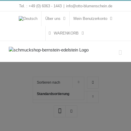
Zum
Tel. : +49 (0) 6063 - 1443
|
info@otto-blumenschein.de
Inhalt
springen
Über uns
Mein Benutzerkonto
WARENKORB
Sortieren nach
Standardsortierung
Zeige
16 Produkte