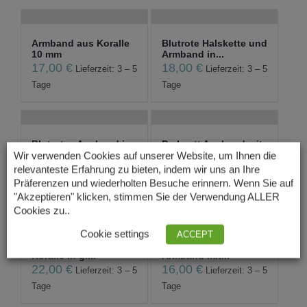
Armband aus Koralle
Blutrote Halskette und
10 mm
Armband in...
17,00
€
18,00
€
Lieferzeit: 3 – 5
Lieferzeit: 3 – 5
Tage
Tage
Blutrotes Armband in
Perlmutt Armband mit
Bambuskoralle...
Koralle in br...
Wir verwenden Cookies auf unserer Website, um Ihnen die
6,00
€
22,00
€
relevanteste Erfahrung zu bieten, indem wir uns an Ihre
Lieferzeit: 3 – 5
Lieferzeit: 3 – 5
Präferenzen und wiederholten Besuche erinnern. Wenn Sie auf
Tage
Tage
"Akzeptieren" klicken, stimmen Sie der Verwendung ALLER
Cookies zu..
Cookie settings
ACCEPT
Perlmutt Armband mit
Süßwasserzuchtperlen
Koralle in gr...
Armband mit...
22,00
€
16,00
€
Lieferzeit: 3 – 5
Lieferzeit: 3 – 5
Tage
Tage