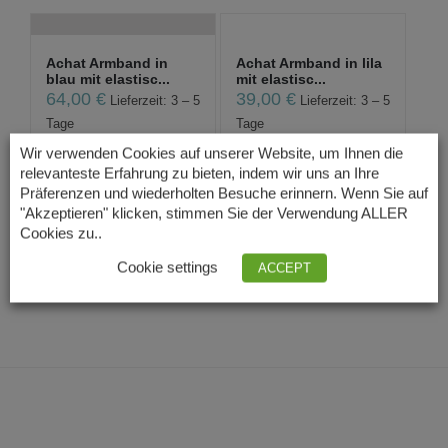
Achat Armband in
Achat Armband in lila
blau mit elastisc...
mit elastisc...
64,00
€
39,00
€
Lieferzeit: 3 – 5
Lieferzeit: 3 – 5
Tage
Tage
Wir verwenden Cookies auf unserer Website, um Ihnen die
relevanteste Erfahrung zu bieten, indem wir uns an Ihre
Präferenzen und wiederholten Besuche erinnern. Wenn Sie auf
Achat Armband mit
Achat Armband mit
"Akzeptieren" klicken, stimmen Sie der Verwendung ALLER
elastischem Gumm...
elastischem Gumm...
Cookies zu..
64,00
€
64,00
€
Lieferzeit: 3 – 5
Lieferzeit: 3 – 5
Cookie settings
ACCEPT
Tage
Tage