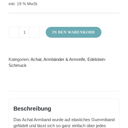
inkl. 19 % MwSt.
IN DEN WARENKORB
Achat
Armband
in
lila
mit
Kategorien:
Achat
,
Armbänder & Armreife
,
Edelstein-
elastischem
Schmuck
Gummizugband
Menge
Beschreibung
Das Achat Armband wurde auf elastiches Gummiband
gefädelt und lässt sich so ganz einfach über jedes