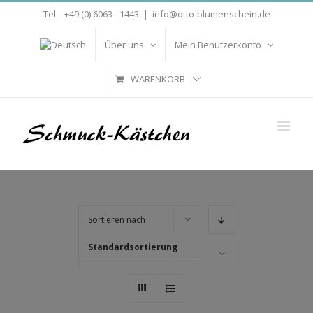
Zum
Tel. : +49 (0) 6063 - 1443
|
info@otto-blumenschein.de
Inhalt
springen
Über uns
Mein Benutzerkonto
WARENKORB
Sortieren nach
Standardsortierung
Zeige
16 Produkte