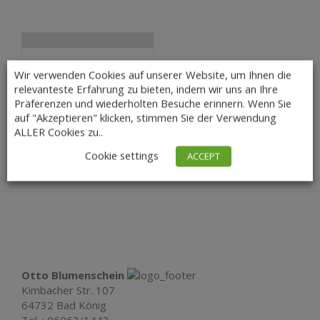
Ohrhänger
Wir verwenden Cookies auf unserer Website, um Ihnen die
Süßwasserzuchtperlen
relevanteste Erfahrung zu bieten, indem wir uns an Ihre
...
Präferenzen und wiederholten Besuche erinnern. Wenn Sie
16,00
€
Lieferzeit: 3 – 5
auf "Akzeptieren" klicken, stimmen Sie der Verwendung
Tage
ALLER Cookies zu..
Cookie settings
ACCEPT
Otto Blumenschein
Kimbacher Str. 107
64732 Bad König
Tel. : 06063/1443