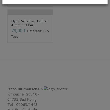
Tage
Opal Scheiben Collier
4 mm mit Far...
79,00
€
Lieferzeit: 3 – 5
Tage
Otto Blumenschein
Kimbacher Str. 107
64732 Bad König
Tel. : 06063/1443
Mo.-Fr. 10-18 Uhr