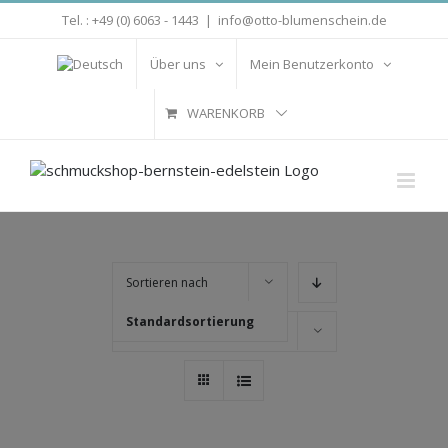
Zum
Tel. : +49 (0) 6063 - 1443
|
info@otto-blumenschein.de
Inhalt
springen
Über uns
Mein Benutzerkonto
WARENKORB
Sortieren nach
Standardsortierung
Zeige
16 Produkte