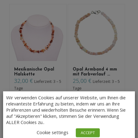
Mexikanische Opal
Opal Armband 4 mm
Halskette
mit Farbverlauf ...
32,00
€
25,00
€
Lieferzeit: 3 – 5
Lieferzeit: 3 – 5
Tage
Tage
Wir verwenden Cookies auf unserer Website, um Ihnen die
relevanteste Erfahrung zu bieten, indem wir uns an Ihre
Präferenzen und wiederholten Besuche erinnern. Wenn Sie
Opal Armband
Opal Halskette 9-10
auf "Akzeptieren" klicken, stimmen Sie der Verwendung
Scheiben 4 mm mit
mm mit Farbver...
ALLER Cookies zu..
Far...
219,00
€
Lieferzeit: 3 –
25,00
€
Lieferzeit: 3 – 5
Cookie settings
ACCEPT
5 Tage