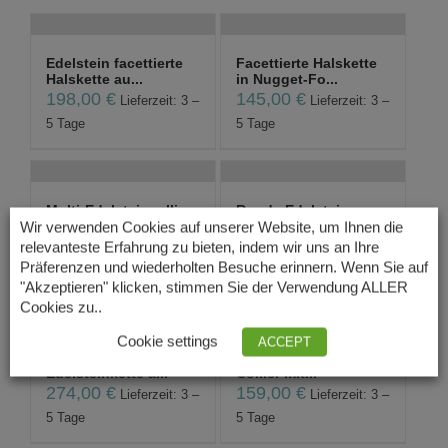
Edelstein facettierte
Facettierte Halskette
Halskette au...
in Nugget-Fo...
198,00
€
145,00
€
Lieferzeit: 3 –
Lieferzeit: 3 –
5 Tage
5 Tage
Multi-Edelsteincollier
Runde Edelstein
mit Amethys...
facettierte Halske...
Wir verwenden Cookies auf unserer Website, um Ihnen die
132,00
€
254,00
€
relevanteste Erfahrung zu bieten, indem wir uns an Ihre
Lieferzeit: 3 –
Lieferzeit: 3 –
Präferenzen und wiederholten Besuche erinnern. Wenn Sie auf
5 Tage
5 Tage
"Akzeptieren" klicken, stimmen Sie der Verwendung ALLER
Cookies zu..
Cookie settings
ACCEPT
Runde facettierte
Seltenheit: Rutilquarz
Edelsteinkette a...
Collier mit...
274,00
€
159,00
€
Lieferzeit: 3 –
Lieferzeit: 3 –
5 Tage
5 Tage