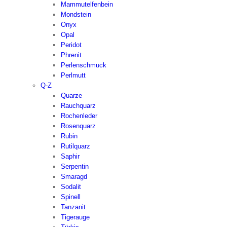
Mammutelfenbein
Mondstein
Onyx
Opal
Peridot
Phrenit
Perlenschmuck
Perlmutt
Q-Z
Quarze
Rauchquarz
Rochenleder
Rosenquarz
Rubin
Rutilquarz
Saphir
Serpentin
Smaragd
Sodalit
Spinell
Tanzanit
Tigerauge