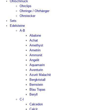
Ohrschmuck
Ohrclips
Ohrringe / Ohrhänger
Ohrstecker
Sets
Edelsteine
A-B
Abalone
Achat
Amethyst
Ametrin
Ammonit
Angelit
Aquamarin
Aventurin
Azurit Malachit
Bergkristall
Bernstein
Blau Topas
Beryll
C-I
Calcedon
Calcit