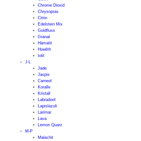
Chrome Dioxid
Chrysopras
Citrin
Edelstein Mix
Goldfluss
Granat
Hämatit
Howlith
Iolit
J-L
Jade
Jaspis
Carneol
Koralle
Kristall
Labradorit
Lapislazuli
Larimar
Lava
Lemon Quarz
M-P
Malachit