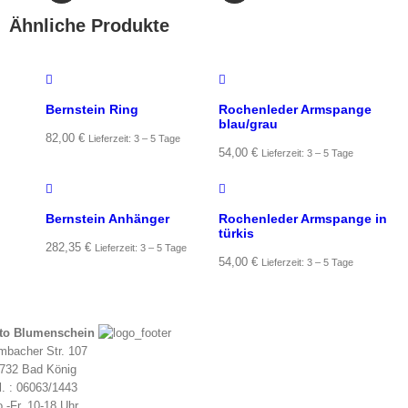
Ähnliche Produkte
Bernstein Ring
Rochenleder Armspange
blau/grau
82,00
€
Lieferzeit: 3 – 5 Tage
54,00
€
Lieferzeit: 3 – 5 Tage
Bernstein Anhänger
Rochenleder Armspange in
türkis
282,35
€
Lieferzeit: 3 – 5 Tage
54,00
€
Lieferzeit: 3 – 5 Tage
to Blumenschein
mbacher Str. 107
732 Bad König
l. : 06063/1443
.-Fr. 10-18 Uhr