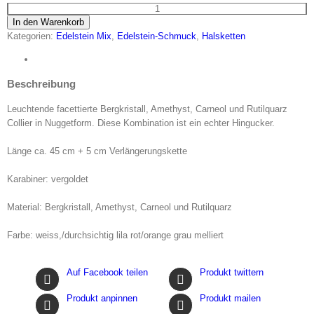
Facettierte
In den Warenkorb
Halskette
Kategorien:
Edelstein Mix
,
Edelstein-Schmuck
,
Halsketten
in
Nugget-
Form
Beschreibung
mit
Amethyst,
Leuchtende facettierte Bergkristall, Amethyst, Carneol und Rutilquarz
Rutilquarz,
Collier in Nuggetform. Diese Kombination ist ein echter Hingucker.
Karneol
und
Länge ca. 45 cm + 5 cm Verlängerungskette
Citrin
Menge
Karabiner: vergoldet
Material: Bergkristall, Amethyst, Carneol und Rutilquarz
Farbe: weiss,/durchsichtig lila rot/orange grau melliert
Auf Facebook teilen
Produkt twittern
Produkt anpinnen
Produkt mailen