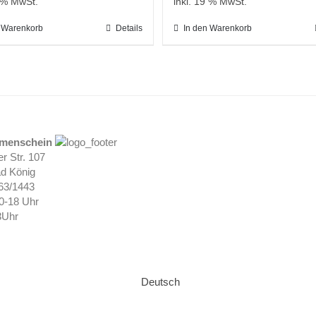
9 % MwSt.
inkl. 19 % MwSt.
n Warenkorb
Details
In den Warenkorb
umenschein
r Str. 107
d König
063/1443
10-18 Uhr
3Uhr
Deutsch