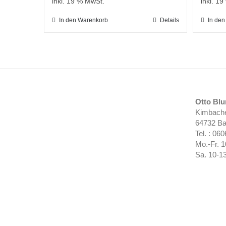
inkl. 19 % MwSt.
inkl. 1
In den Warenkorb
Details
In de
Otto Bl
Kimbache
64732 Ba
Tel. : 06
Mo.-Fr. 
Sa. 10-1